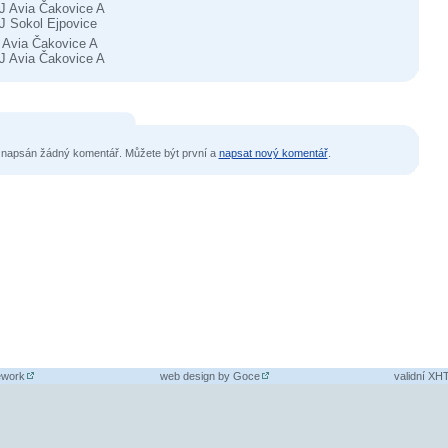
J Avia Čakovice A
J Sokol Ejpovice
 Avia Čakovice A
J Avia Čakovice A
 napsán žádný komentář. Můžete být první a
napsat nový komentář
.
ework
web design by
Goce
validní X