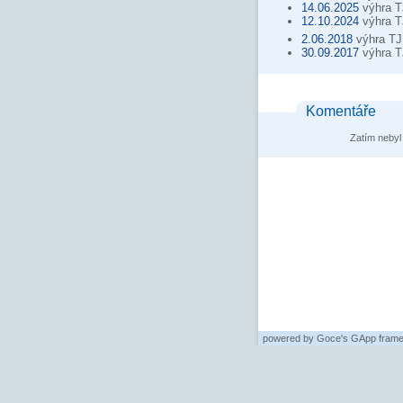
14.06.2025
výhra T
12.10.2024
výhra T
2.06.2018
výhra TJ
30.09.2017
výhra T
Komentáře
Zatím nebyl
powered by
Goce's GApp fram