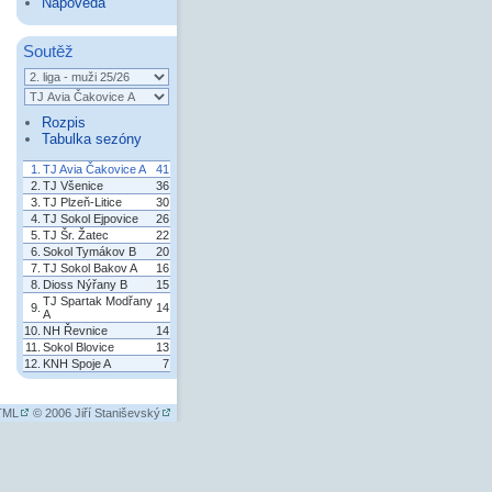
Nápověda
Soutěž
Rozpis
Tabulka sezóny
1.
TJ Avia Čakovice A
41
2.
TJ Všenice
36
3.
TJ Plzeň-Litice
30
4.
TJ Sokol Ejpovice
26
5.
TJ Šr. Žatec
22
6.
Sokol Tymákov B
20
7.
TJ Sokol Bakov A
16
8.
Dioss Nýřany B
15
TJ Spartak Modřany
9.
14
A
10.
NH Řevnice
14
11.
Sokol Blovice
13
12.
KNH Spoje A
7
HTML
© 2006
Jiří Staniševský