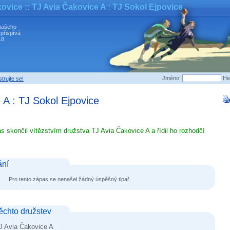
kovice
:: TJ Avia Čakovice A : TJ Sokol Ejpovice
našeho
 přispívá
18
Jméno:
He
trujte se!
 A
:
TJ Sokol Ejpovice
s skončil vítězstvím družstva TJ Avia Čakovice A a řídil ho rozhodčí
ání
Pro tento zápas se nenašel žádný úspěšný tipař.
těchto družstev
J Avia Čakovice A