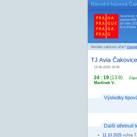
Národní házená Ča
na provoz 
sportoviště
od roku 20
hl.m.Praha
Nemáte založený účet?
Zaregis
TJ Avia Čakovice
13.06.2026 16:00
24 : 19
(13:8)
Zápa
Martínek V.
.
Výsledky tipov
Další střetnutí 
11.10.2025
výhra T