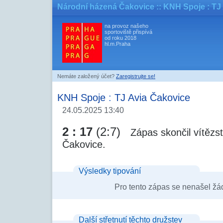
Národní házená Čakovice
:: KNH Spoje : TJ
na provoz našeho
sportoviště přispívá
od roku 2018
hl.m.Praha
Nemáte založený účet?
Zaregistrujte se!
KNH Spoje
:
TJ Avia Čakovice
24.05.2025 13:40
2 : 17
(2:7)
Zápas skončil vítězs
Čakovice.
Výsledky tipování
Pro tento zápas se nenašel žá
Další střetnutí těchto družstev