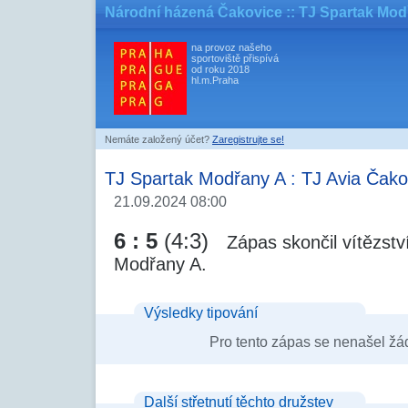
Národní házená Čakovice
:: TJ Spartak Mod
na provoz našeho
sportoviště přispívá
od roku 2018
hl.m.Praha
Nemáte založený účet?
Zaregistrujte se!
TJ Spartak Modřany A
:
TJ Avia Čako
21.09.2024 08:00
6 : 5
(4:3)
Zápas skončil vítězst
Modřany A.
Výsledky tipování
Pro tento zápas se nenašel žá
Další střetnutí těchto družstev