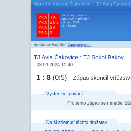
Národní házená Čakovice
:: TJ Avia Čakovi
na provoz našeho
sportoviště přispívá
od roku 2018
hl.m.Praha
Nemáte založený účet?
Zaregistrujte se!
TJ Avia Čakovice
:
TJ Sokol Bakov
28.09.2024 10:40
1 : 8
(0:5)
Zápas skončil vítězst
Výsledky tipování
Pro tento zápas se nenašel žá
Další střetnutí těchto družstev