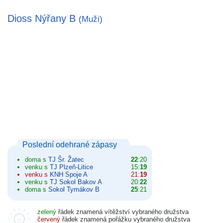
Dioss Nýřany B
(Muži)
Poslední odehrané zápasy
doma s
TJ Šr. Žatec
22
:20
venku s
TJ Plzeň-Litice
15:
19
venku s
KNH Spoje A
21:
19
venku s
TJ Sokol Bakov A
20:
22
doma s
Sokol Tymákov B
25
:21
zelený
řádek znamená vítěžství vybraného družstva
červený
řádek znamená pořážku vybraného družstva