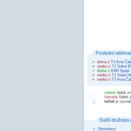
Poslední odehra
doma s
TJ Avia Ča
venku s
TJ Sokol 
doma s
KNH Spoje
venku s
TJ Stará H
venku s
TJ Avia Ča
zelený
řádek zn
červený
řádek 
tučně
je vyzna
Další družstva 
Dorostenci