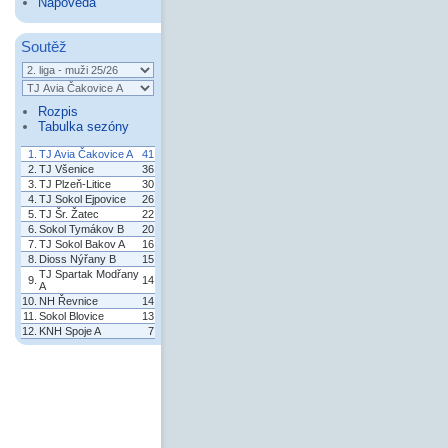
Nápověda
Soutěž
Rozpis
Tabulka sezóny
1.
TJ Avia Čakovice A
41
2.
TJ Všenice
36
3.
TJ Plzeň-Litice
30
4.
TJ Sokol Ejpovice
26
5.
TJ Šr. Žatec
22
6.
Sokol Tymákov B
20
7.
TJ Sokol Bakov A
16
8.
Dioss Nýřany B
15
TJ Spartak Modřany
9.
14
A
10.
NH Řevnice
14
11.
Sokol Blovice
13
12.
KNH Spoje A
7