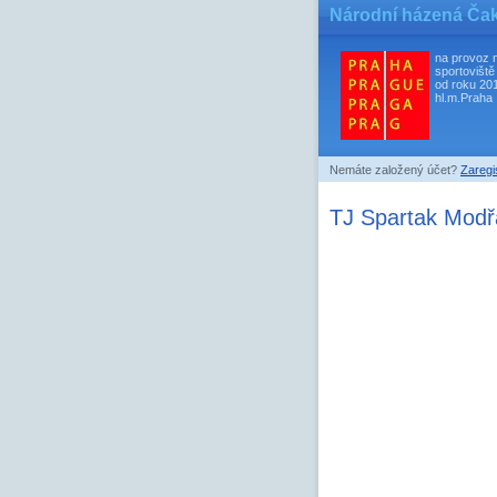
Národní házená Ča
na provoz 
sportoviště
od roku 20
hl.m.Praha
Nemáte založený účet?
Zaregis
TJ Spartak Mod