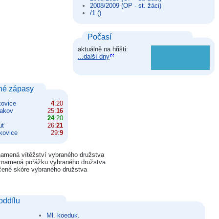
2008/2009 (OP - st. žáci)
/1 ()
Počasí
aktuálně na hřišti:
...další dny
né zápasy
kovice
4
:20
Bakov
25:
16
24
:20
uť
26:
21
kovice
29:
9
amená vítěžství vybraného družstva
znamená pořážku vybraného družstva
čené skóre vybraného družstva
oddílu
Ml. koeduk.