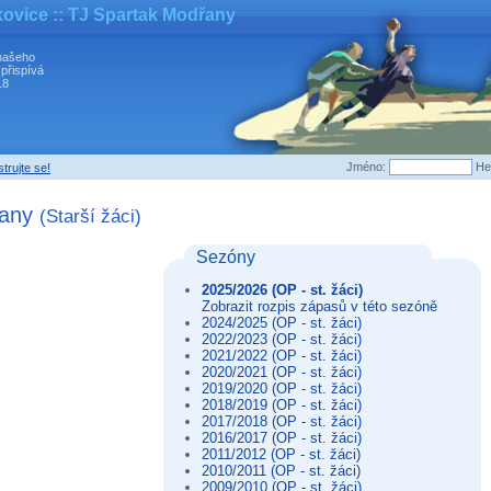
kovice
:: TJ Spartak Modřany
našeho
 přispívá
18
Jméno:
He
trujte se!
řany
(Starší žáci)
Sezóny
2025/2026 (OP - st. žáci)
Zobrazit rozpis zápasů v této sezóně
2024/2025 (OP - st. žáci)
2022/2023 (OP - st. žáci)
2021/2022 (OP - st. žáci)
2020/2021 (OP - st. žáci)
2019/2020 (OP - st. žáci)
2018/2019 (OP - st. žáci)
2017/2018 (OP - st. žáci)
2016/2017 (OP - st. žáci)
2011/2012 (OP - st. žáci)
2010/2011 (OP - st. žáci)
2009/2010 (OP - st. žáci)